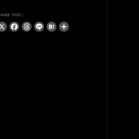
X
Facebook
Threads
Line
Hatena
共
有