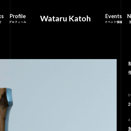
ks
Profile
Events
N
Wataru Katoh
D
2
A