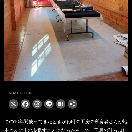
X
Facebook
Threads
Line
Hatena
共
有
この10年間使ってきたときがわ町の工房の所有者さんが地
主さんに土地を返すことになったそうで、工房の引っ越し