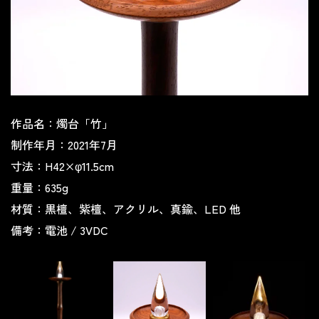
作品名：燭台「竹」
制作年月：2021年7月
寸法：H42×φ11.5cm
重量：635g
材質：黒檀、紫檀、アクリル、真鍮、LED 他
備考：電池 / 3VDC