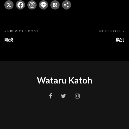
X
Facebook
Threads
Line
Hatena
共
有
« PREVIOUS POST
NEXT POST »
陽炎
巣別
Wataru Katoh