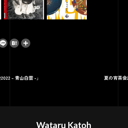
cebook
Threads
Line
Hatena
共
有
22 – 青山白雲 -」
夏の宵茶会2
Wataru Katoh